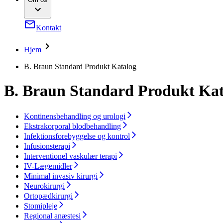
Infektionsforebyggelse og -kontrol
Jobmuligheder
Compliance
Infusionsbehandling
Adgang til sundhedspleje
Interventionel vaskulær terapi
Sponsorater og donationer
Kontakt
Kirurgiske instrumenter og sterile containersystem
Bæredygtighed
Kirurgiske motorsystemer
Kontinenspleje & urologi
Hjem
Kontakt
Minimal invasiv kirurgi
Neurokirurgi
B. Braun Standard Produkt Katalog
Lokationer
Onkologi
Kontaktformular
Ortopædkirurgi
Virksomhed
B. Braun Standard Produkt Kat
Rygkirurgi
Robotkirurgi
Sårbehandling
Ansvar
Kontinensbehandling og urologi
Smertebehandling
Ekstrakorporal blodbehandling
Stomipleje
Kontakt
Suturer og kirurgiske specialer
Infektionsforebyggelse og kontrol
Infusionsterapi
Løsninger
Interventionel vaskulær terapi
IV-Lægemidler
Behandlinger
Minimal invasiv kirurgi
Neurokirurgi
Ortopædkirurgi
Stomipleje
Regional anæstesi