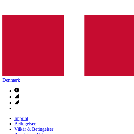
Denmark
Imprint
Betingelser
Vilkår & Betingelser