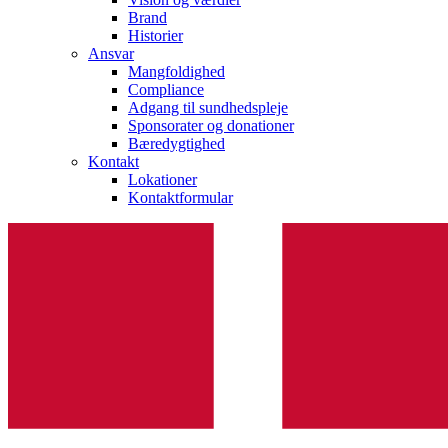
Brand
Historier
Ansvar
Mangfoldighed
Compliance
Adgang til sundhedspleje
Sponsorater og donationer
Bæredygtighed
Kontakt
Lokationer
Kontaktformular