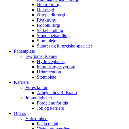
Neurokirurgi
Kontakt
Onkologi
Ortopædkirurgi
I dialog med B. Braun. Lad os tale sammen.
Rygkirurgi
Robotkirurgi
Sårbehandling
Smertebehandling
Stomipleje
Suturer og kirurgiske specialer
Patientpleje
Sygdomstilstande
Hydrocephalus
Kronisk nyresygdom
Produktoversigter
Urinretention
Stomipleje
Find det produkt, du leder efter. Besøg B. Brauns produktkatal
Karriere
Vores kultur
Arbejde hos B. Braun
Jobmuligheder
Fordelene for dig
Job og karriere
Om os
Virksomhed
Fakta og tal
Vision og værdier