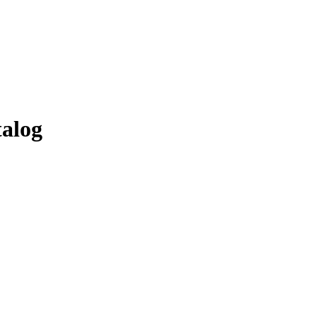
er
alog