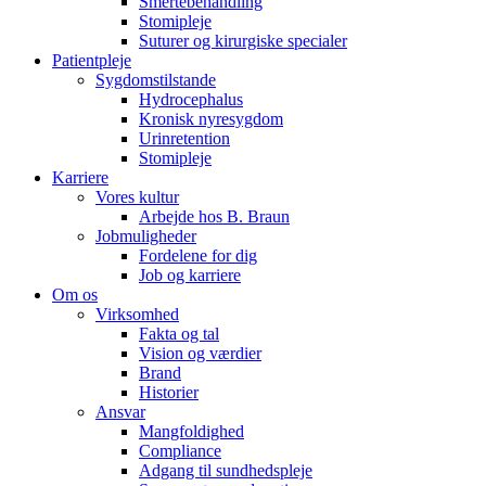
Smertebehandling
Stomipleje
Suturer og kirurgiske specialer
Patientpleje
Sygdomstilstande
Hydrocephalus
Kronisk nyresygdom
Urinretention
Stomipleje
Karriere
Vores kultur
Arbejde hos B. Braun
Jobmuligheder
Fordelene for dig
Job og karriere
Om os
Virksomhed
Fakta og tal
Vision og værdier
Brand
Historier
Ansvar
Mangfoldighed
Compliance
Adgang til sundhedspleje