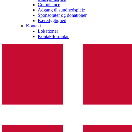
Compliance
Adgang til sundhedspleje
Sponsorater og donationer
Bæredygtighed
Kontakt
Lokationer
Kontaktformular