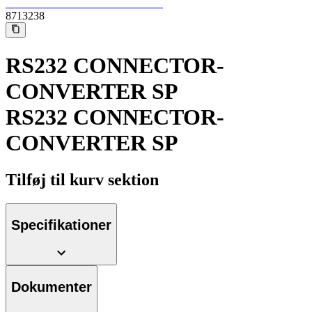
8713238
RS232 CONNECTOR-
CONVERTER SP
RS232 CONNECTOR-
Kontakt
CONVERTER SP
I dialog med B. Braun. Lad os tale sammen.
Tilføj til kurv sektion
Produktoversigter
Find det produkt, du leder efter. Besøg B. Brauns
produktkatalog med vores komplette portefølje.
Specifikationer
Dokumenter