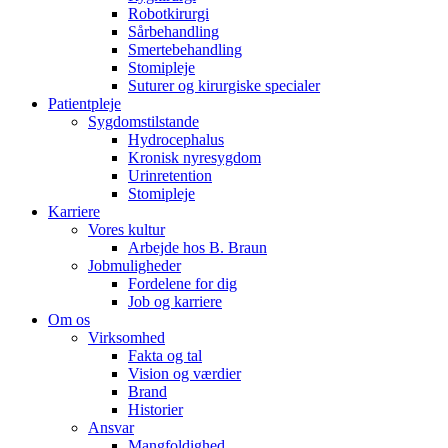
Robotkirurgi
Sårbehandling
Smertebehandling
Stomipleje
Suturer og kirurgiske specialer
Patientpleje
Sygdomstilstande
Hydrocephalus
Kronisk nyresygdom
Urinretention
Stomipleje
Karriere
Vores kultur
Arbejde hos B. Braun
Jobmuligheder
Fordelene for dig
Job og karriere
Om os
Virksomhed
Fakta og tal
Vision og værdier
Brand
Historier
Ansvar
Mangfoldighed