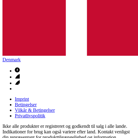
Denmark
Imprint
Betingelser
Vilkår & Betingelser
Privatlivspolitik
Ikke alle produkter er registreret og godkendt til salg i alle lande.
Indikationer for brug kan også variere efter land. Kontakt venligst
din repræsentant for produkttilgængelighed og information.