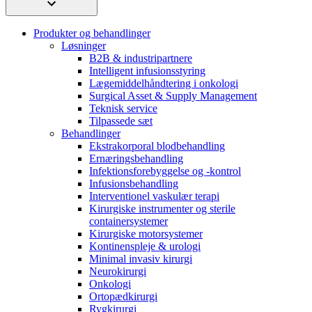
Produkter og behandlinger
Løsninger
B2B & industripartnere
Intelligent infusionsstyring
Lægemiddelhåndtering i onkologi
Surgical Asset & Supply Management
Teknisk service
Tilpassede sæt
Behandlinger
Ekstrakorporal blodbehandling
Ernæringsbehandling
Infektionsforebyggelse og -kontrol
Infusionsbehandling
Interventionel vaskulær terapi
Kirurgiske instrumenter og sterile
containersystemer
Kirurgiske motorsystemer
Kontinenspleje & urologi
Minimal invasiv kirurgi
Neurokirurgi
Onkologi
Ortopædkirurgi
Rygkirurgi