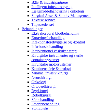
B2B & industripartnere
Intelligent infusionsstyring
Lægemiddelhåndtering i onkologi
Surgical Asset & Supply Management
Teknisk service
Tilpassede sæt
Behandlinger
Ekstrakorporal blodbehandling
Ernæringsbehandling
Infektionsforebyggelse og -kontrol
Infusionsbehandling
Interventionel vaskulær terapi
Kirurgiske instrumenter og sterile
containersystemer
Kirurgiske motorsystemer
Kontinenspleje & urologi
Minimal invasiv kirurgi
Neurokirurgi
Onkologi
Ortopædkirurgi
Rygkirurgi
Robotkirurgi
Sårbehandling
Smertebehandling
Stomipleje