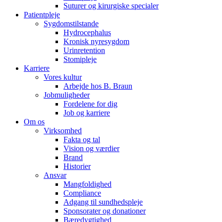
Suturer og kirurgiske specialer
Patientpleje
Sygdomstilstande
Hydrocephalus
Kronisk nyresygdom
Urinretention
Stomipleje
Karriere
Vores kultur
Arbejde hos B. Braun
Jobmuligheder
Fordelene for dig
Job og karriere
Om os
Virksomhed
Fakta og tal
Vision og værdier
Brand
Historier
Ansvar
Mangfoldighed
Compliance
Adgang til sundhedspleje
Sponsorater og donationer
Bæredygtighed