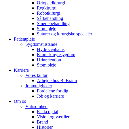
Ortopædkirurgi
Rygkirurgi
Robotkirurgi
Sårbehandling
Smertebehandling
Stomipleje
Suturer og kirurgiske specialer
Patientpleje
Sygdomstilstande
Hydrocephalus
Kronisk nyresygdom
Urinretention
Stomipleje
Karriere
Vores kultur
Arbejde hos B. Braun
Jobmuligheder
Fordelene for dig
Job og karriere
Om os
Virksomhed
Fakta og tal
Vision og værdier
Brand
Historier