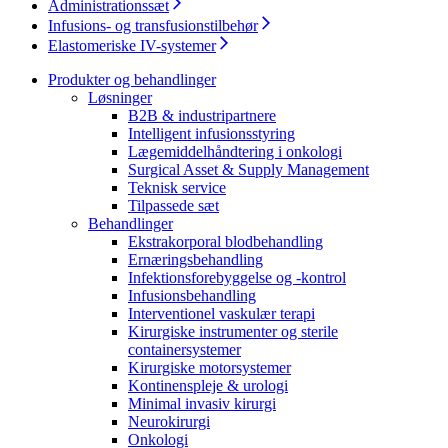
Administrationssæt
Infusions- og transfusionstilbehør
Elastomeriske IV-systemer
Produkter og behandlinger
Løsninger
B2B & industripartnere
Intelligent infusionsstyring
Lægemiddelhåndtering i onkologi
Kontakt
Surgical Asset & Supply Management
Teknisk service
I dialog med B. Braun. Lad os tale sammen.
Tilpassede sæt
Behandlinger
Ekstrakorporal blodbehandling
Ernæringsbehandling
Produktoversigter
Infektionsforebyggelse og -kontrol
Infusionsbehandling
Find det produkt, du leder efter. Besøg B. Brauns
Interventionel vaskulær terapi
produktkatalog med vores komplette portefølje.
Kirurgiske instrumenter og sterile
containersystemer
Kirurgiske motorsystemer
Kontinenspleje & urologi
Minimal invasiv kirurgi
Neurokirurgi
Onkologi