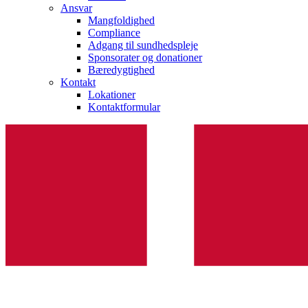
Ansvar
Mangfoldighed
Compliance
Adgang til sundhedspleje
Sponsorater og donationer
Bæredygtighed
Kontakt
Lokationer
Kontaktformular