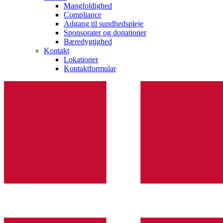
Mangfoldighed
Compliance
Adgang til sundhedspleje
Sponsorater og donationer
Bæredygtighed
Kontakt
Lokationer
Kontaktformular