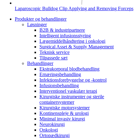
Laparoscopic Bulldog Clip Applying and Removing Forceps
Produkter og behandlinger
Løsninger
B2B & industripartnere
Intelligent infusionsstyring
Lægemiddelhåndtering i onkologi
Surgical Asset & Supply Management
Teknisk service
Tilpassede sæt
Behandlinger
Ekstrakorporal blodbehandling
Ernæringsbehandling
Infektionsforebyggelse og -kontrol
Infusionsbehandling
Interventionel vaskulær terapi
Kirurgiske instrumenter og sterile
containersystemer
Kirurgiske motorsystemer
Kontinenspleje & urologi
Minimal invasiv kirurgi
Neurokirurgi
Onkologi
Ortopædkirurgi