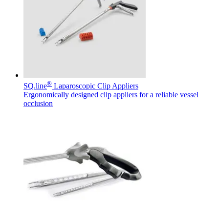
Kontakt
®
SQ.line
Laparoscopic Clip Appliers
Ergonomically designed clip appliers for a reliable vessel
I dialog med B. Braun. Lad os tale sammen.
occlusion
Produktoversigter
Find det produkt, du leder efter. Besøg B. Brauns
produktkatalog med vores komplette portefølje.