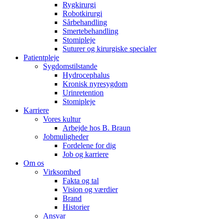
Rygkirurgi
Robotkirurgi
Sårbehandling
Smertebehandling
Stomipleje
Suturer og kirurgiske specialer
Patientpleje
Sygdomstilstande
Hydrocephalus
Kronisk nyresygdom
Urinretention
Stomipleje
Karriere
Vores kultur
Arbejde hos B. Braun
Jobmuligheder
Fordelene for dig
Job og karriere
Om os
Virksomhed
Fakta og tal
Vision og værdier
Brand
Historier
Ansvar