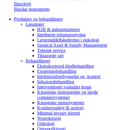
BipoJet®
Bipolar instruments
Produkter og behandlinger
Løsninger
B2B & industripartnere
Intelligent infusionsstyring
Lægemiddelhåndtering i onkologi
Surgical Asset & Supply Management
Teknisk service
Tilpassede sæt
Behandlinger
Ekstrakorporal blodbehandling
Ernæringsbehandling
Infektionsforebyggelse og -kontrol
Infusionsbehandling
Interventionel vaskulær terapi
Kirurgiske instrumenter og sterile
containersystemer
Kirurgiske motorsystemer
Kontinenspleje & urologi
Minimal invasiv kirurgi
Neurokirurgi
Onkologi
Ortopædkirurgi