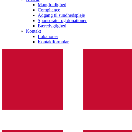
Mangfoldighed
Compliance
Adgang til sundhedspleje
Sponsorater og donationer
Bæredygtighed
Kontakt
Lokationer
Kontaktformular