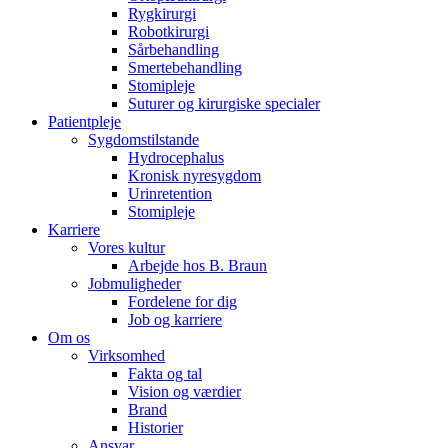
Rygkirurgi
Robotkirurgi
Sårbehandling
Smertebehandling
Stomipleje
Suturer og kirurgiske specialer
Patientpleje
Sygdomstilstande
Hydrocephalus
Kronisk nyresygdom
Urinretention
Stomipleje
Karriere
Vores kultur
Arbejde hos B. Braun
Jobmuligheder
Fordelene for dig
Job og karriere
Om os
Virksomhed
Fakta og tal
Vision og værdier
Brand
Historier
Ansvar