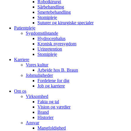
Robotkirurgi
Sårbehandling
Smertebehandling
Stomipleje
Suturer og kirurgiske specialer
Patientpleje
Sygdomstilstande
Hydrocephalus
Kronisk nyresygdom
Urinretention
Stomipleje
Karriere
Vores kultur
Arbejde hos B. Braun
Jobmuligheder
Fordelene for dig
Job og karriere
Om os
Virksomhed
Fakta og tal
Vision og værdier
Brand
Historier
Ansvar
Mangfoldighed