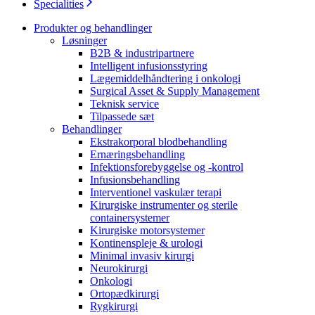
Specialities
Produkter og behandlinger
Løsninger
B2B & industripartnere
Intelligent infusionsstyring
Lægemiddelhåndtering i onkologi
Surgical Asset & Supply Management
Teknisk service
Kontakt
Tilpassede sæt
Behandlinger
I dialog med B. Braun. Lad os tale sammen.
Ekstrakorporal blodbehandling
Ernæringsbehandling
Infektionsforebyggelse og -kontrol
Infusionsbehandling
Produktoversigter
Interventionel vaskulær terapi
Kirurgiske instrumenter og sterile
Find det produkt, du leder efter. Besøg B. Brauns
containersystemer
produktkatalog med vores komplette portefølje.
Kirurgiske motorsystemer
Kontinenspleje & urologi
Minimal invasiv kirurgi
Neurokirurgi
Onkologi
Ortopædkirurgi
Rygkirurgi