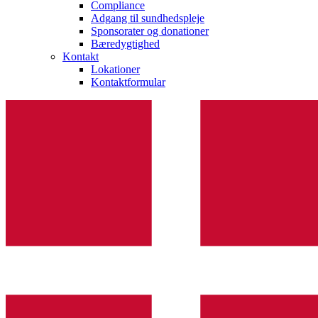
Compliance
Adgang til sundhedspleje
Sponsorater og donationer
Bæredygtighed
Kontakt
Lokationer
Kontaktformular