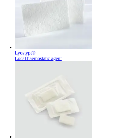
Kontakt
Lyostypt®
Local haemostatic agent
I dialog med B. Braun. Lad os tale sammen.
Produktoversigter
Find det produkt, du leder efter. Besøg B. Brauns
produktkatalog med vores komplette portefølje.