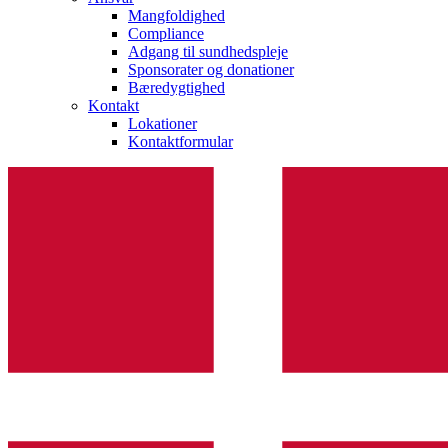
Mangfoldighed
Compliance
Adgang til sundhedspleje
Sponsorater og donationer
Bæredygtighed
Kontakt
Lokationer
Kontaktformular