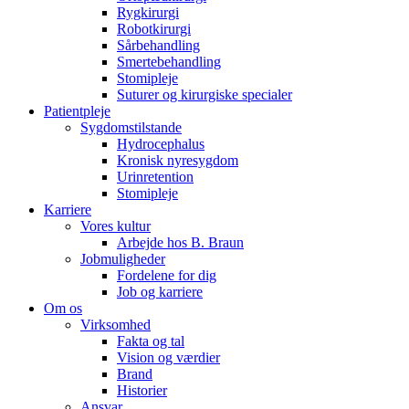
Rygkirurgi
Robotkirurgi
Sårbehandling
Smertebehandling
Stomipleje
Suturer og kirurgiske specialer
Patientpleje
Sygdomstilstande
Hydrocephalus
Kronisk nyresygdom
Urinretention
Stomipleje
Karriere
Vores kultur
Arbejde hos B. Braun
Jobmuligheder
Fordelene for dig
Job og karriere
Om os
Virksomhed
Fakta og tal
Vision og værdier
Brand
Historier
Ansvar