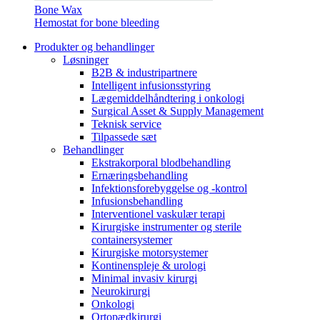
Bone Wax
Hemostat for bone bleeding
Produkter og behandlinger
Løsninger
B2B & industripartnere
Intelligent infusionsstyring
Lægemiddelhåndtering i onkologi
Surgical Asset & Supply Management
Teknisk service
Tilpassede sæt
Behandlinger
Ekstrakorporal blodbehandling
Ernæringsbehandling
Infektionsforebyggelse og -kontrol
Infusionsbehandling
Interventionel vaskulær terapi
Kirurgiske instrumenter og sterile
containersystemer
Kirurgiske motorsystemer
Kontinenspleje & urologi
Minimal invasiv kirurgi
Neurokirurgi
Onkologi
Ortopædkirurgi