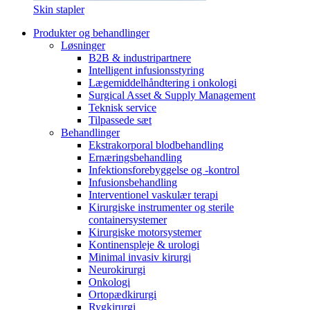
Skin stapler
Produkter og behandlinger
Løsninger
B2B & industripartnere
Intelligent infusionsstyring
Lægemiddelhåndtering i onkologi
Surgical Asset & Supply Management
Teknisk service
Tilpassede sæt
Behandlinger
Ekstrakorporal blodbehandling
Ernæringsbehandling
Infektionsforebyggelse og -kontrol
Infusionsbehandling
Interventionel vaskulær terapi
Kirurgiske instrumenter og sterile
containersystemer
Kirurgiske motorsystemer
Kontinenspleje & urologi
Minimal invasiv kirurgi
Neurokirurgi
Onkologi
Ortopædkirurgi
Rygkirurgi