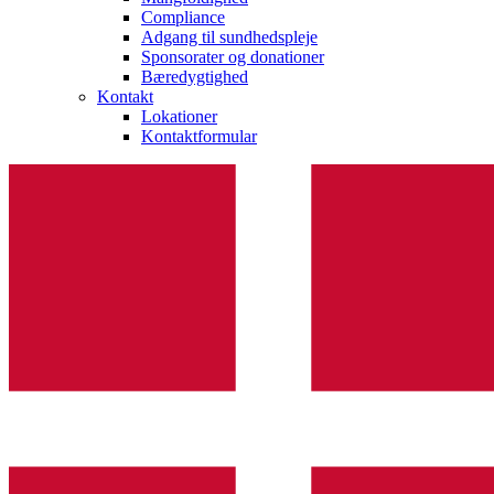
Compliance
Adgang til sundhedspleje
Sponsorater og donationer
Bæredygtighed
Kontakt
Lokationer
Kontaktformular