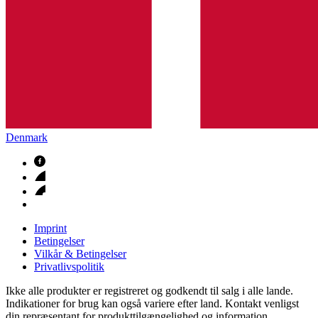
Denmark
Imprint
Betingelser
Vilkår & Betingelser
Privatlivspolitik
Ikke alle produkter er registreret og godkendt til salg i alle lande.
Indikationer for brug kan også variere efter land. Kontakt venligst
din repræsentant for produkttilgængelighed og information.