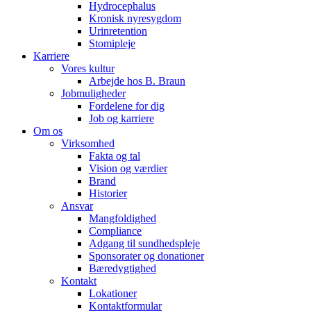
Hydrocephalus
Kronisk nyresygdom
Urinretention
Stomipleje
Karriere
Vores kultur
Arbejde hos B. Braun
Jobmuligheder
Fordelene for dig
Job og karriere
Om os
Virksomhed
Fakta og tal
Vision og værdier
Brand
Historier
Ansvar
Mangfoldighed
Compliance
Adgang til sundhedspleje
Sponsorater og donationer
Bæredygtighed
Kontakt
Lokationer
Kontaktformular