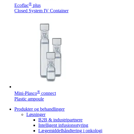
®
Ecoflac
plus
Closed System IV Container
®
Mini-Plasco
connect
Plastic ampoule
Produkter og behandlinger
Løsninger
B2B & industripartnere
Intelligent infusionsstyring
Lægemiddelhåndtering i onkologi