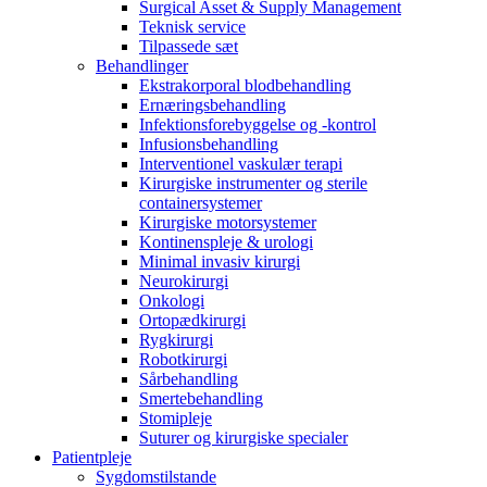
Surgical Asset & Supply Management
Teknisk service
Tilpassede sæt
Behandlinger
Ekstrakorporal blodbehandling
Ernæringsbehandling
Infektionsforebyggelse og -kontrol
Infusionsbehandling
Interventionel vaskulær terapi
Kirurgiske instrumenter og sterile
containersystemer
Kirurgiske motorsystemer
Kontinenspleje & urologi
Minimal invasiv kirurgi
Neurokirurgi
Onkologi
Ortopædkirurgi
Rygkirurgi
Robotkirurgi
Sårbehandling
Smertebehandling
Stomipleje
Suturer og kirurgiske specialer
Patientpleje
Sygdomstilstande