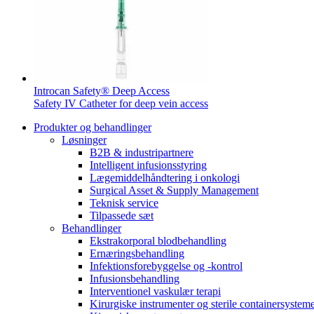
Introcan Safety® Deep Access
Safety IV Catheter for deep vein access
Produkter og behandlinger
Løsninger
B2B & industripartnere
Intelligent infusionsstyring
Lægemiddelhåndtering i onkologi
Surgical Asset & Supply Management
Teknisk service
Tilpassede sæt
Behandlinger
Ekstrakorporal blodbehandling
Ernæringsbehandling
Infektionsforebyggelse og -kontrol
Infusionsbehandling
Interventionel vaskulær terapi
Kirurgiske instrumenter og sterile containersystem