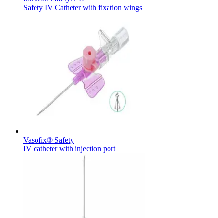
Safety IV Catheter with fixation wings
Kontakt
I dialog med B. Braun. Lad os tale sammen.
Produktoversigter
Find det produkt, du leder efter. Besøg B. Brauns produktkatal
Vasofix® Safety
IV catheter with injection port