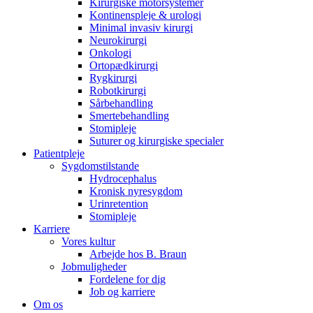
Kirurgiske motorsystemer
Kontinenspleje & urologi
Minimal invasiv kirurgi
Neurokirurgi
Onkologi
Ortopædkirurgi
Rygkirurgi
Robotkirurgi
Sårbehandling
Smertebehandling
Stomipleje
Suturer og kirurgiske specialer
Patientpleje
Sygdomstilstande
Hydrocephalus
Kronisk nyresygdom
Urinretention
Stomipleje
Karriere
Vores kultur
Arbejde hos B. Braun
Jobmuligheder
Fordelene for dig
Job og karriere
Om os