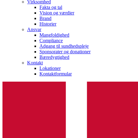
Virksomhed
Fakta og tal
Vision og værdier
Brand
Historier
Ansvar
Mangfoldighed
Compliance
Adgang til sundhedspleje
Sponsorater og donationer
Bæredygtighed
Kontakt
Lokationer
Kontaktformular