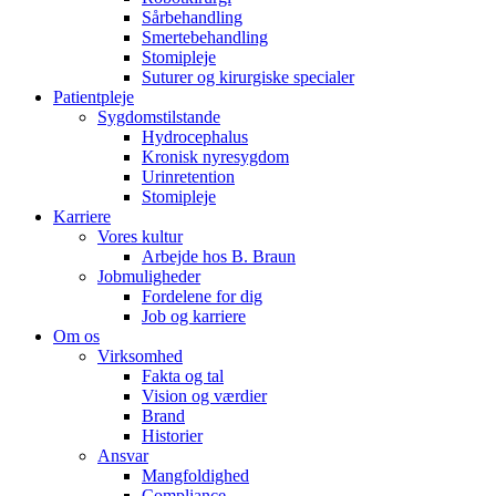
Sårbehandling
Smertebehandling
Stomipleje
Suturer og kirurgiske specialer
Patientpleje
Sygdomstilstande
Hydrocephalus
Kronisk nyresygdom
Urinretention
Stomipleje
Karriere
Vores kultur
Arbejde hos B. Braun
Jobmuligheder
Fordelene for dig
Job og karriere
Om os
Virksomhed
Fakta og tal
Vision og værdier
Brand
Historier
Ansvar
Mangfoldighed
Compliance