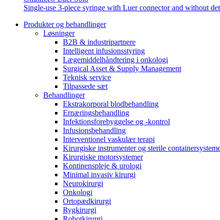
Single-use 3-piece syringe with Luer connector and without de
Kontakt
Produkter og behandlinger
I dialog med B. Braun. Lad os tale sammen.
Løsninger
B2B & industripartnere
Intelligent infusionsstyring
Lægemiddelhåndtering i onkologi
Surgical Asset & Supply Management
Teknisk service
Tilpassede sæt
Behandlinger
Ekstrakorporal blodbehandling
Ernæringsbehandling
Produktoversigter
Infektionsforebyggelse og -kontrol
Infusionsbehandling
Find det produkt, du leder efter. Besøg B. Brauns produktkatal
Interventionel vaskulær terapi
Kirurgiske instrumenter og sterile containersystem
Kirurgiske motorsystemer
Kontinenspleje & urologi
Minimal invasiv kirurgi
Neurokirurgi
Onkologi
Ortopædkirurgi
Rygkirurgi
Robotkirurgi