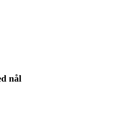
er
ed nål