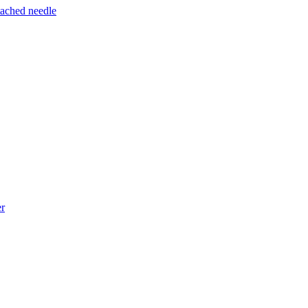
tached needle
og med vores komplette portefølje.
er