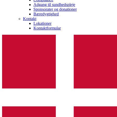
Adgang til sundhedspleje
Sponsorater og donationer
Bæredygtighed
Kontakt
Lokationer
Kontaktformular