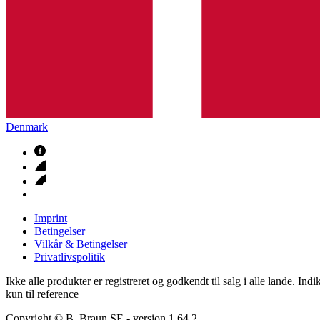
Denmark
Imprint
Betingelser
Vilkår & Betingelser
Privatlivspolitik
Ikke alle produkter er registreret og godkendt til salg i alle lande. I
kun til reference
Copyright © B. Braun SE
- version
1.64.2