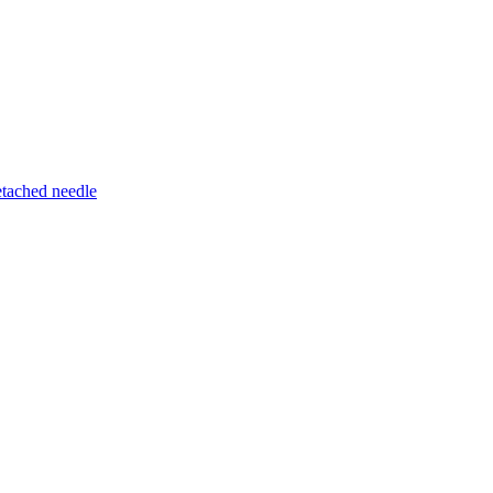
etached needle
le jobmarked efter interessante jobprofiler.