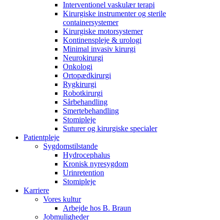
Interventionel vaskulær terapi
Kirurgiske instrumenter og sterile
containersystemer
Kirurgiske motorsystemer
Kontinenspleje & urologi
Minimal invasiv kirurgi
Neurokirurgi
Onkologi
Ortopædkirurgi
Rygkirurgi
Robotkirurgi
Sårbehandling
Smertebehandling
Stomipleje
Suturer og kirurgiske specialer
Patientpleje
Sygdomstilstande
Hydrocephalus
Kronisk nyresygdom
Urinretention
Stomipleje
Karriere
Vores kultur
Arbejde hos B. Braun
Jobmuligheder