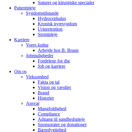
Suturer og kirurgiske specialer
Patientpleje
Sygdomstilstande
Hydrocephalus
Kronisk nyresygdom
Urinretention
Stomipleje
Karriere
Vores kultur
Arbejde hos B. Braun
Jobmuligheder
Fordelene for dig
Job og karriere
Om os
Virksomhed
Fakta og tal
Vision og værdier
Brand
Historier
Ansvar
Mangfoldighed
Compliance
Adgang til sundhedspleje
Sponsorater og donationer
Bæredygtighed