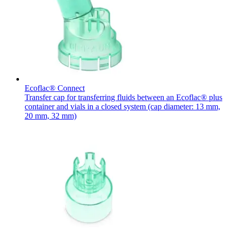
Kontakt
Ecoflac® Connect
Transfer cap for transferring fluids between an Ecoflac® plus
I dialog med B. Braun. Lad os tale sammen.
container and vials in a closed system (cap diameter: 13 mm,
20 mm, 32 mm)
Produktoversigter
Find det produkt, du leder efter. Besøg B. Brauns
produktkatalog med vores komplette portefølje.