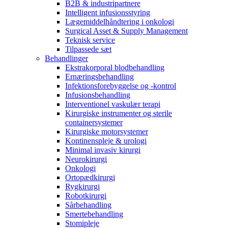
B2B & industripartnere
Intelligent infusionsstyring
Lægemiddelhåndtering i onkologi
Surgical Asset & Supply Management
Teknisk service
Tilpassede sæt
Behandlinger
Ekstrakorporal blodbehandling
Ernæringsbehandling
Infektionsforebyggelse og -kontrol
Infusionsbehandling
Interventionel vaskulær terapi
Kirurgiske instrumenter og sterile
containersystemer
Kirurgiske motorsystemer
Kontinenspleje & urologi
Minimal invasiv kirurgi
Neurokirurgi
Onkologi
Ortopædkirurgi
Rygkirurgi
Robotkirurgi
Sårbehandling
Smertebehandling
Stomipleje